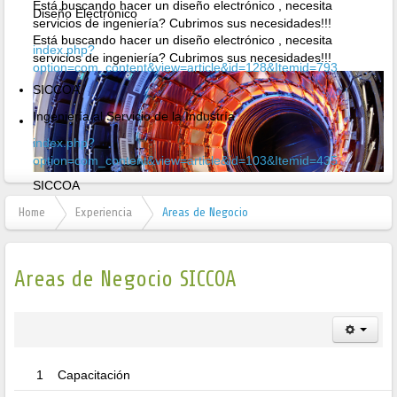
Está buscando hacer un diseño electrónico , necesita
Diseño Electrónico
servicios de ingeniería? Cubrimos sus necesidades!!!
Está buscando hacer un diseño electrónico , necesita
index.php?
servicios de ingeniería? Cubrimos sus necesidades!!!
option=com_content&view=article&id=128&Itemid=793
SICCOA
Ingeniería al Servicio de la Industría
index.php?
option=com_content&view=article&id=103&Itemid=435
SICCOA
Ingeniería al Servicio de la Industría
Home
Experiencia
Areas de Negocio
Areas de Negocio SICCOA
1
Capacitación