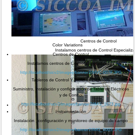
Centros de Control
Color Variations
Instalamos centros de Control Especializ
Centros de Control
Instalamos centros de Control Especializados
http://localhost/sicv2/images/banner2/MVC-007F.JPG
Tableros de Control Y Tableros Eléctricos
Suministro, instalación y configuración de Tableros Eléctricos
y de Control
http://localhost/sicv2/images/banner2/IMG_1673.jpg
Instrumentación
Instalación , configuración y monitoreo de equipo de campo
http://localhost/sicv2/images/banner2/IMG_0003.JPG