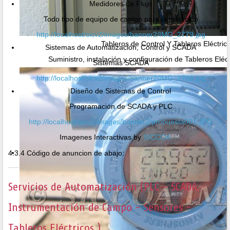
Medidores de Flujo
Todo tipo de equipo de campo para la medición
http://localhost/sicv2/images/banner2/IMG_2779.jpg
Tableros de Control Y Tableros Eléctric
Sistemas de Automatización, Control y SCADA
Suministro, instalación y configuración de Tableros Eléc
Sistemas SCADA
http://localhost/sicv2/images/banner2/IMG_2766.jpg
Diseño de Sistemas de Control
Programación de SCADA y PLC
http://localhost/sicv2/images/banner2/propuesta001.JPG
Imagenes Interactivas by
SICCOA
4.3.4 Código de anuncion de abajo:
Servicios de Automatización (PLC - SCADA -
Instrumentación de Campo - Sensores -
Tableros Eléctricos )