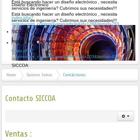
Está buscando hacer un diseño electrónico , necesita
Diseño Electrónico
servicios de ingeniería? Cubrimos sus necesidades!!!
Está buscando hacer un diseño electrónico , necesita
index.php?
servicios de ingeniería? Cubrimos sus necesidades!!!
option=com_content&view=article&id=128&Itemid=793
SICCOA
Ingeniería al Servicio de la Industría
index.php?
option=com_content&view=article&id=103&Itemid=435
SICCOA
Ingeniería al Servicio de la Industría
Home
Quienes Somos
Contáctenos
Contacto SICCOA
Ventas :