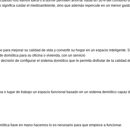
s cuando nos vamos fuera o a dormir permiten ahorrar hasta un 30% del consumo 
ólo significa cuidar el medioambiente, sino que además repercute en un menor gasto
ce para mejorar su calidad de vida y convertir su hogar en un espacio inteligente
de domótica para su oficina o vivienda, con un servicio
decisión de configurar el sistema domótico que le permita disfrutar de la calidad 
na o lugar de trabajo un espacio funcional basado en un sistema demótico capaz de
mótica llave en mano hacemos lo es necesario para que empiece a funcionar.