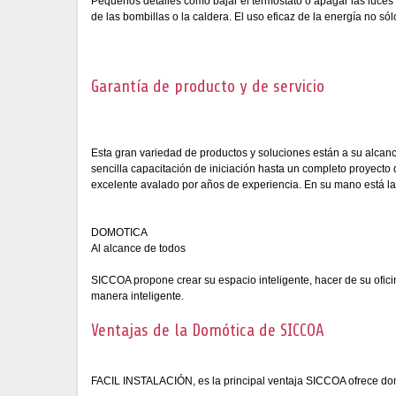
Pequeños detalles como bajar el termostato o apagar las luce
de las bombillas o la caldera. El uso eficaz de la energía no s
Garantía de producto y de servicio
Esta gran variedad de productos y soluciones están a su alcan
sencilla capacitación de iniciación hasta un completo proyecto 
excelente avalado por años de experiencia. En su mano está la 
DOMOTICA
Al alcance de todos
SICCOA propone crear su espacio inteligente, hacer de su ofici
manera inteligente.
Ventajas de la Domótica de SICCOA
FACIL INSTALACIÓN, es la principal ventaja SICCOA ofrece do