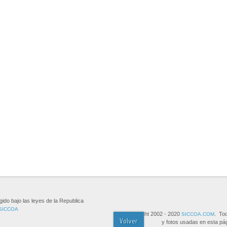
gido bajo las leyes de la Republica
SICCOA
Copyright 2002 - 2020
. To
SICCOA.COM
Volver
y fotos usadas en esta pág