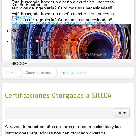
Está buscando hacer un diseño electrónico , necesita
Diseño Electrónico
servicios de ingeniería? Cubrimos sus necesidades!!!
Está buscando hacer un diseño electrónico , necesita
index.php?
servicios de ingeniería? Cubrimos sus necesidades!!!
option=com_content&view=article&id=128&Itemid=793
SICCOA
Ingeniería al Servicio de la Industría
index.php?
option=com_content&view=article&id=103&Itemid=435
SICCOA
Ingeniería al Servicio de la Industría
Home
Quienes Somos
Certificaciones
Certificaciones Otorgadas a SICCOA
A través de nuestros años de trabajo, nuestros clientes y las
instituciones reguladoras nos han otorgado diversos