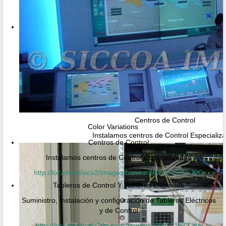
Centros de Control
Color Variations
Instalamos centros de Control Especializ
Centros de Control
Instalamos centros de Control Especializados
http://localhost/sicv2/images/banner2/MVC-007F.JPG
Tableros de Control Y Tableros Eléctricos
Suministro, instalación y configuración de Tableros Eléctricos
y de Control
http://localhost/sicv2/images/banner2/IMG_1673.jpg