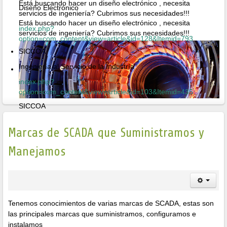
Está buscando hacer un diseño electrónico , necesita
Diseño Electrónico
servicios de ingeniería? Cubrimos sus necesidades!!!
Está buscando hacer un diseño electrónico , necesita
index.php?
servicios de ingeniería? Cubrimos sus necesidades!!!
option=com_content&view=article&id=128&Itemid=793
SICCOA
Ingeniería al Servicio de la Industría
index.php?
option=com_content&view=article&id=103&Itemid=435
SICCOA
Ingeniería al Servicio de la Industría
Marcas de SCADA que Suministramos y
Manejamos
Tenemos conocimientos de varias marcas de SCADA, estas son
las principales marcas que suministramos, configuramos e
instalamos