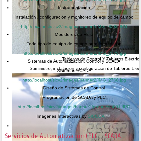
Instrumentación
Instalación , configuración y monitoreo de equipo de campo
http://localhost/sicv2/images/banner2/IMG_0003.JPG
Medidores de Flujo
Todo tipo de equipo de campo para la medición
http://localhost/sicv2/images/banner2/IMG_2779.jpg
Tableros de Control Y Tableros Eléctric
Sistemas de Automatización, Control y SCADA
Suministro, instalación y configuración de Tableros Eléc
Sistemas SCADA
http://localhost/sicv2/images/banner2/IMG_2766.jpg
Diseño de Sistemas de Control
Programación de SCADA y PLC
http://localhost/sicv2/images/banner2/propuesta001.JPG
Imagenes Interactivas by
SICCOA
Servicios de Automatización (PLC - SCADA -