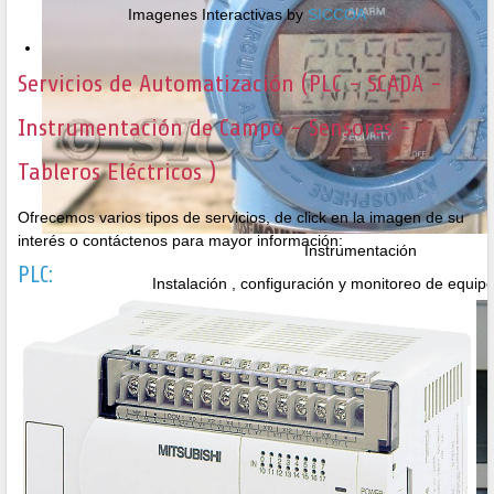
Imagenes Interactivas by
SICCOA
Servicios de Automatización (PLC - SCADA -
Instrumentación de Campo - Sensores -
Tableros Eléctricos )
Ofrecemos varios tipos de servicios, de click en la imagen de su
interés o contáctenos para mayor información:
Instrumentación
PLC:
Instalación , configuración y monitoreo de equi