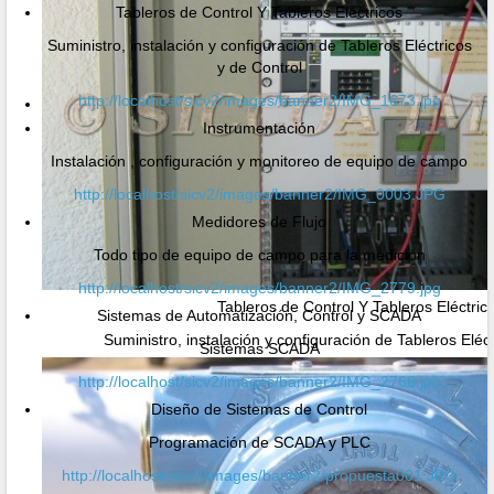
Tableros de Control Y Tableros Eléctricos
Suministro, instalación y configuración de Tableros Eléctricos
y de Control
http://localhost/sicv2/images/banner2/IMG_1673.jpg
Instrumentación
Instalación , configuración y monitoreo de equipo de campo
http://localhost/sicv2/images/banner2/IMG_0003.JPG
Medidores de Flujo
Todo tipo de equipo de campo para la medición
http://localhost/sicv2/images/banner2/IMG_2779.jpg
Tableros de Control Y Tableros Eléctric
Sistemas de Automatización, Control y SCADA
Suministro, instalación y configuración de Tableros Eléc
Sistemas SCADA
http://localhost/sicv2/images/banner2/IMG_2766.jpg
Diseño de Sistemas de Control
Programación de SCADA y PLC
http://localhost/sicv2/images/banner2/propuesta001.JPG