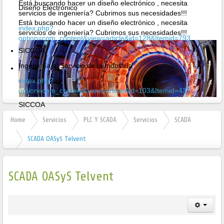
Está buscando hacer un diseño electrónico , necesita
Diseño Electrónico
servicios de ingeniería? Cubrimos sus necesidades!!!
Está buscando hacer un diseño electrónico , necesita
index.php?
servicios de ingeniería? Cubrimos sus necesidades!!!
option=com_content&view=article&id=128&Itemid=793
SICCOA
Ingeniería al Servicio de la Industría
index.php?
option=com_content&view=article&id=103&Itemid=435
SICCOA
Ingeniería al Servicio de la Industría
Home
Servicios
PLC Y SCADA
Servicios
SCADA
SCADA OASyS Telvent
SCADA OASyS Telvent