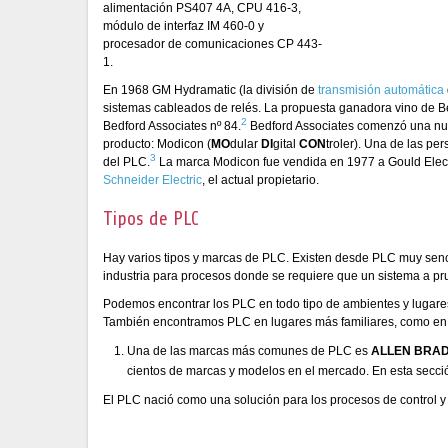
alimentación PS407 4A, CPU 416-3,
módulo de interfaz IM 460-0 y
procesador de comunicaciones CP 443-
1.
En 1968 GM Hydramatic (la división de
transmisión automática
sistemas cableados de relés. La propuesta ganadora vino de Be
2
Bedford Associates nº 84.
Bedford Associates comenzó una nue
producto: Modicon (
MO
dular
DI
gital
CON
troler). Una de las pe
3
del PLC.
La marca Modicon fue vendida en 1977 a Gould Elect
Schneider Electric
, el actual propietario.
Tipos de PLC
Hay varios tipos y marcas de PLC. Existen desde PLC muy sencil
industria para procesos donde se requiere que un sistema a pru
Podemos encontrar los PLC en todo tipo de ambientes y lugares
También encontramos PLC en lugares más familiares, como en los
Una de las marcas más comunes de PLC es
ALLEN BRA
cientos de marcas y modelos en el mercado. En esta secci
El PLC nació como una solución para los procesos de control y 