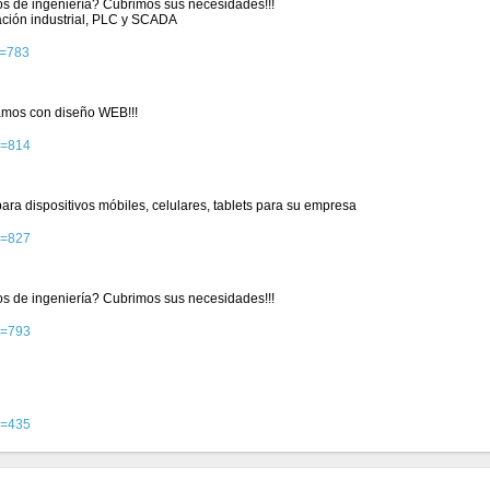
ios de ingeniería? Cubrimos sus necesidades!!!
ación industrial, PLC y SCADA
d=783
mos con diseño WEB!!!
d=814
ra dispositivos móbiles, celulares, tablets para su empresa
d=827
ios de ingeniería? Cubrimos sus necesidades!!!
d=793
d=435