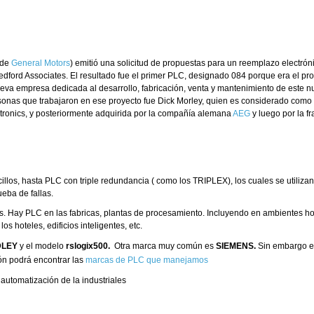
de
General Motors
) emitió una solicitud de propuestas para un reemplazo electrón
dford Associates. El resultado fue el primer PLC, designado 084 porque era el pr
va empresa dedicada al desarrollo, fabricación, venta y mantenimiento de este 
rsonas que trabajaron en ese proyecto fue Dick Morley, quien es considerado como 
ronics, y posteriormente adquirida por la compañía alemana
AEG
y luego por la f
los, hasta PLC con triple redundancia ( como los TRIPLEX), los cuales se utilizan
eba de fallas.
. Hay PLC en las fabricas, plantas de procesamiento. Incluyendo en ambientes hos
 hoteles, edificios inteligentes, etc.
DLEY
y el modelo
rslogix500.
Otra marca muy común es
SIEMENS.
Sin embargo e
ón podrá encontrar las
marcas de PLC que manejamos
automatización de la industriales