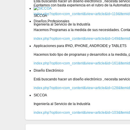
Está buscando hacer un diseño electrónico , necesita servic
Contamos con basta experiencia en el rubro de la Automatiz
index.php?option=com_content&view=article&id=119&Itemi
SICCOA
Diseños Profesionales
Ingeniería al Servicio de la Industría
Hacemos Programas a la medida de sus necesidades. Conta
index.php?option=com_content&view=article&id=149&Itemi
Applicaciones para IPAD, IPHONE, ANDROIDE y TABLETS
Hacemos todo tipo de programas y desarrollos a la medida, pa
index.php?option=com_content&view=article&id=161&Itemi
Diseño Electrónico
Está buscando hacer un diseño electrónico , necesita servic
index.php?option=com_content&view=article&id=128&Itemi
SICCOA
Ingeniería al Servicio de la Industría
index.php?option=com_content&view=article&id=103&Itemi