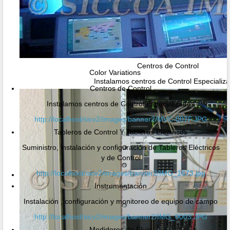
Centros de Control
Color Variations
Instalamos centros de Control Especializ
Centros de Control
Instalamos centros de Control Especializados
http://localhost/sicv2/images/banner2/MVC-007F.JPG
Tableros de Control Y Tableros Eléctricos
Suministro, instalación y configuración de Tableros Eléctricos
y de Control
http://localhost/sicv2/images/banner2/IMG_1673.jpg
Instrumentación
Instalación , configuración y monitoreo de equipo de campo
http://localhost/sicv2/images/banner2/IMG_0003.JPG
Medidores de Flujo