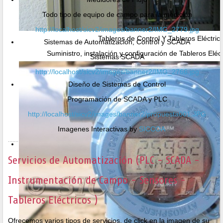
Todo tipo de equipo de campo para la medición
http://localhost/sicv2/images/banner2/IMG_2779.jpg
Tableros de Control Y Tableros Eléctric
Sistemas de Automatización, Control y SCADA
Suministro, instalación y configuración de Tableros Eléc
Sistemas SCADA
http://localhost/sicv2/images/banner2/IMG_2766.jpg
Diseño de Sistemas de Control
Programación de SCADA y PLC
http://localhost/sicv2/images/banner2/propuesta001.JPG
Imagenes Interactivas by
SICCOA
Servicios de Automatización (PLC - SCADA -
Instrumentación de Campo - Sensores -
Tableros Eléctricos )
Ofrecemos varios tipos de servicios, de click en la imagen de su