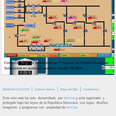
Conozca nuestras Soluciones en Procesos de Control.Nuestras
Soluciones en automatización y nuestro SCADA
Diseño de Sistemas de Control
WWW.SICCOA.COM
Quienes Somos
Mapa del Sitio
Contáctenos
Programación de SCADA y PLC
Este sitio web ha sido desarrollado por
y está registrado y
SICCOA
protegido bajo las leyes de la Republica Mexicana. Los logos, diseños,
imagenes y programas son propiedad de
SICCOA