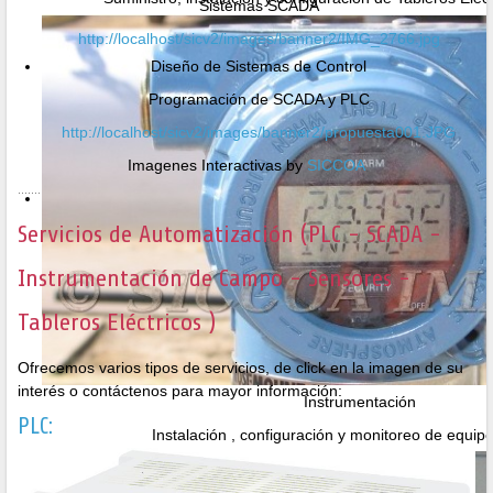
Sistemas SCADA
http://localhost/sicv2/images/banner2/IMG_2766.jpg
Diseño de Sistemas de Control
Programación de SCADA y PLC
http://localhost/sicv2/images/banner2/propuesta001.JPG
Imagenes Interactivas by
SICCOA
Servicios de Automatización (PLC - SCADA -
Instrumentación de Campo - Sensores -
Tableros Eléctricos )
Ofrecemos varios tipos de servicios, de click en la imagen de su
interés o contáctenos para mayor información:
Instrumentación
PLC:
Instalación , configuración y monitoreo de equi