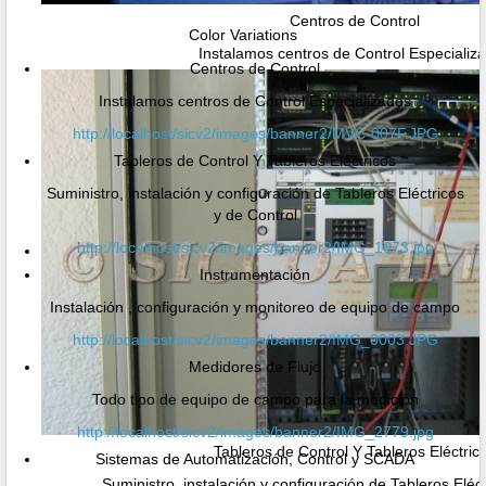
Centros de Control
Color Variations
Instalamos centros de Control Especializ
Centros de Control
Instalamos centros de Control Especializados
http://localhost/sicv2/images/banner2/MVC-007F.JPG
Tableros de Control Y Tableros Eléctricos
Suministro, instalación y configuración de Tableros Eléctricos
y de Control
http://localhost/sicv2/images/banner2/IMG_1673.jpg
Instrumentación
Instalación , configuración y monitoreo de equipo de campo
http://localhost/sicv2/images/banner2/IMG_0003.JPG
Medidores de Flujo
Todo tipo de equipo de campo para la medición
http://localhost/sicv2/images/banner2/IMG_2779.jpg
Tableros de Control Y Tableros Eléctric
Sistemas de Automatización, Control y SCADA
Suministro, instalación y configuración de Tableros Eléc