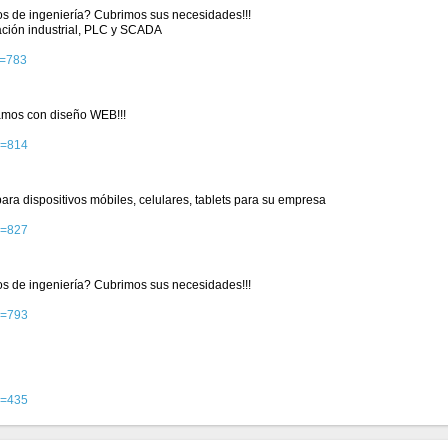
ios de ingeniería? Cubrimos sus necesidades!!!
ación industrial, PLC y SCADA
d=783
mos con diseño WEB!!!
d=814
ra dispositivos móbiles, celulares, tablets para su empresa
d=827
ios de ingeniería? Cubrimos sus necesidades!!!
d=793
d=435