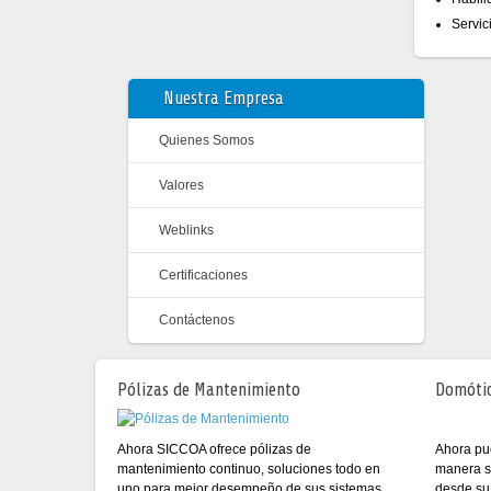
Servic
Nuestra Empresa
Quienes Somos
Valores
Weblinks
Certificaciones
Contáctenos
Pólizas de Mantenimiento
Domóti
Ahora pu
Ahora SICCOA ofrece pólizas de
manera se
mantenimiento continuo, soluciones todo en
desde su
uno para mejor desempeño de sus sistemas..