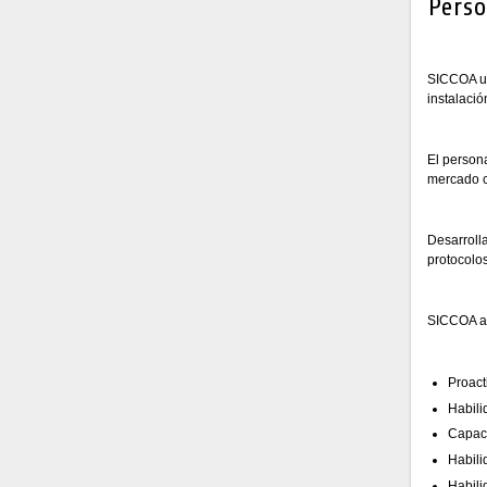
Perso
SICCOA un
instalaci
El person
mercado 
Desarroll
protocolo
SICCOA a
Proact
Habili
Capaci
Habili
Habili