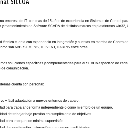
nal SICCOA
a empresa de IT con mas de 15 años de experiencia en Sistemas de Control para l
ón y mantenimiento de Software SCADA de distintas marcas en plataformas win32, U
al técnico cuenta con experiencia en integración y puestas en marcha de Controla
como son ABB, SIEMENS, TELVENT, HARRIS entre otras.
amos soluciones específicas y complementarias para el SCADA especifico de cada c
s de comunicación.
demás cuenta con personal:
ivo y fácil adaptación a nuevos entornos de trabajo.
dad para trabajar de forma independiente o como miembro de un equipo.
dad de trabajar bajo presión en cumplimiento de objetivos.
dad para trabajar con mínima supervisión.
dad de coordinación, asignación de recursos y actividades.