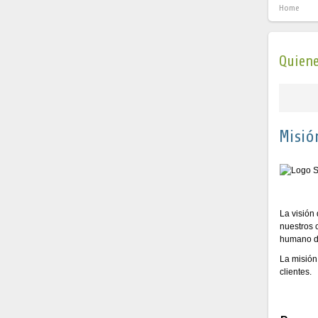
Home
Quien
Misió
La visión
nuestros c
humano de
La misión
clientes.