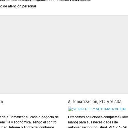
io de atención personal
ca
Automatización, PLC y SCADA
ede automatizar su casa o negocio de
Ofrecemos soluciones completas (llav
ncilla y económica. Tengo el control
mano) para sus necesidades de
 Ipad, Iphone o Androide, contamos
automatización industrial, PLC o SCA