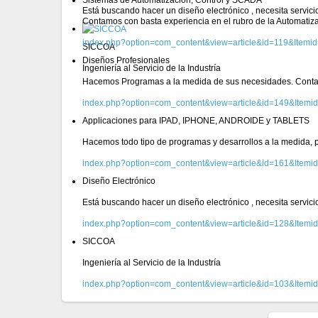
Está buscando hacer un diseño electrónico , necesita servic
Contamos con basta experiencia en el rubro de la Automatiz
index.php?option=com_content&view=article&id=119&Itemi
SICCOA
Diseños Profesionales
Ingeniería al Servicio de la Industría
Hacemos Programas a la medida de sus necesidades. Conta
index.php?option=com_content&view=article&id=149&Itemi
Applicaciones para IPAD, IPHONE, ANDROIDE y TABLETS
Hacemos todo tipo de programas y desarrollos a la medida, pa
index.php?option=com_content&view=article&id=161&Itemi
Diseño Electrónico
Está buscando hacer un diseño electrónico , necesita servic
index.php?option=com_content&view=article&id=128&Itemi
SICCOA
Ingeniería al Servicio de la Industría
index.php?option=com_content&view=article&id=103&Itemi