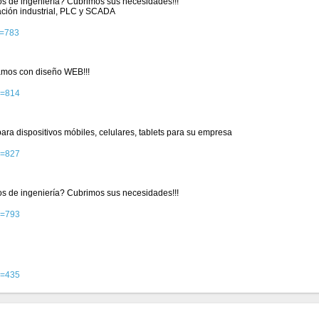
ios de ingeniería? Cubrimos sus necesidades!!!
ación industrial, PLC y SCADA
d=783
mos con diseño WEB!!!
d=814
ra dispositivos móbiles, celulares, tablets para su empresa
d=827
ios de ingeniería? Cubrimos sus necesidades!!!
d=793
d=435