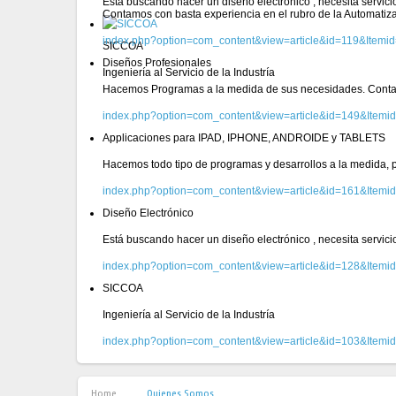
Está buscando hacer un diseño electrónico , necesita servic
Contamos con basta experiencia en el rubro de la Automatiz
index.php?option=com_content&view=article&id=119&Itemi
SICCOA
Diseños Profesionales
Ingeniería al Servicio de la Industría
Hacemos Programas a la medida de sus necesidades. Conta
index.php?option=com_content&view=article&id=149&Itemi
Applicaciones para IPAD, IPHONE, ANDROIDE y TABLETS
Hacemos todo tipo de programas y desarrollos a la medida, pa
index.php?option=com_content&view=article&id=161&Itemi
Diseño Electrónico
Está buscando hacer un diseño electrónico , necesita servic
index.php?option=com_content&view=article&id=128&Itemi
SICCOA
Ingeniería al Servicio de la Industría
index.php?option=com_content&view=article&id=103&Itemi
Home
Quienes Somos